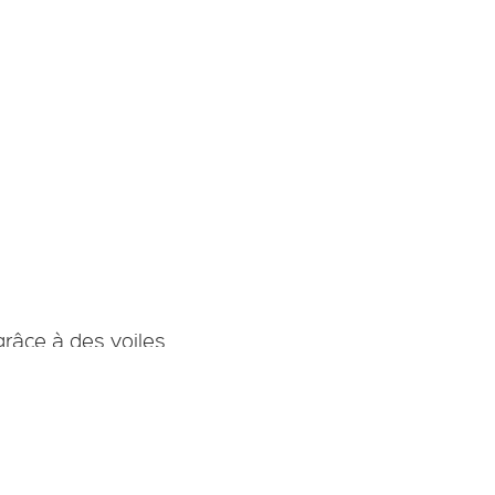
s réglementations. Personnalisez vos préférences pour contrôler
grâce à des voiles