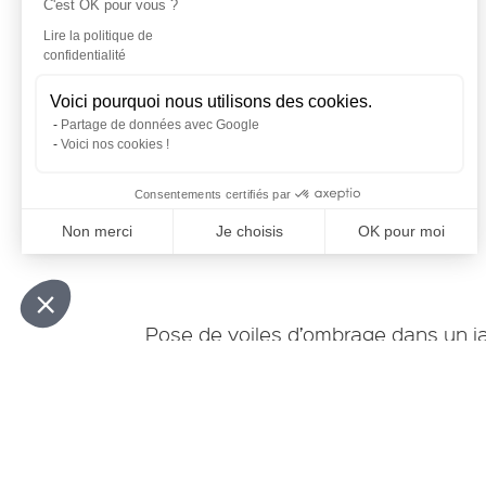
C'est OK pour vous ?
Lire la politique de
confidentialité
RÉALISATION
Voici pourquoi nous utilisons des cookies.
VOILE
Partage de données avec Google
Voici nos cookies !
D'OMBRAGE
Consentements certifiés par
À AIX-EN-PROVENCE
Non merci
Je choisis
OK pour moi
Plateforme de Gestion du Consentement : Personnalisez vo
Axeptio consent
Notre plateforme vous permet d'adapter et de gérer vos param
Pose de voiles d’ombrage dans un jar
d’ombrage qui protège des UV du sole