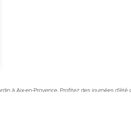
s Options
ètres de confidentialité, en garantissant la conformité avec le
din à Aix-en-Provence. Profitez des journées d’été 
il tout au long de la journée.