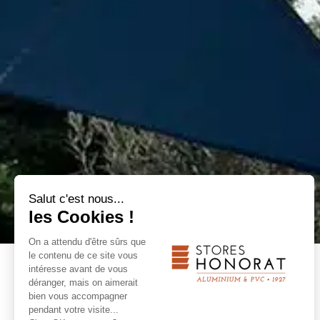
Salut c'est nous...
les Cookies !
On a attendu d'être sûrs que
le contenu de ce site vous
intéresse avant de vous
RETOUR
déranger, mais on aimerait
bien vous accompagner
pendant votre visite...