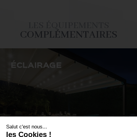
LES ÉQUIPEMENTS
COMPLÉMENTAIRES
ÉCLAIRAGE
Grâce aux options d'éclairage d'ambiance, la
terrasse est agréable en soirée. Optez pour un
éclairage LED dimmable dans les poteaux, les
coulisses latérales ou la poutre de soutien.
Salut c'est nous...
les Cookies !