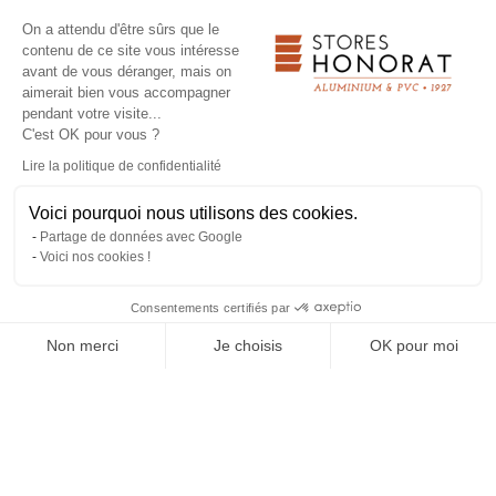
On a attendu d'être sûrs que le
contenu de ce site vous intéresse
avant de vous déranger, mais on
aimerait bien vous accompagner
pendant votre visite...
SCREENS
Les côtés de la pergola peuvent être
C'est OK pour vous ?
entièrement fermés grâce à des screens
Lire la politique de confidentialité
verticaux, pour vous protéger du vent.
Voici pourquoi nous utilisons des cookies.
Partage de données avec Google
Voici nos cookies !
Consentements certifiés par
Non merci
Je choisis
OK pour moi
Plateforme de Gestion du Consentement : Personnalisez vos O
Axeptio consent
Notre plateforme vous permet d'adapter et de gérer vos paramètr
OBTENIR UN DEVIS