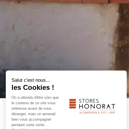
Salut c'est nous...
les Cookies !
On a attendu d'être sûrs que
le contenu de ce site vous
intéresse avant de vous
RETOUR
déranger, mais on aimerait
bien vous accompagner
pendant votre visite...