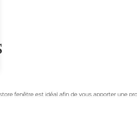
S
s Options
ètres de confidentialité, en garantissant la conformité avec le
e store fenêtre est idéal afin de vous apporter une pr
 de stores de fenêtres sur Aix-en-Provence.