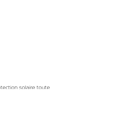
s réglementations. Personnalisez vos préférences pour contrôler
otection solaire toute