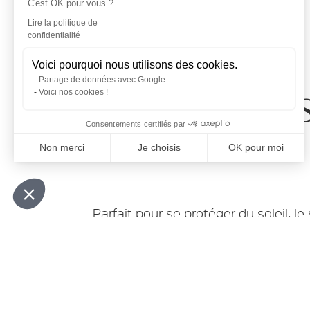
C'est OK pour vous ?
Lire la politique de
confidentialité
RÉALISATION
Voici pourquoi nous utilisons des cookies.
STORES
Partage de données avec Google
Voici nos cookies !
DE FENÊTRE
Consentements certifiés par
À AIX-EN-PROVENCE
Non merci
Je choisis
OK pour moi
Plateforme de Gestion du Consentement : Personnalisez vo
Axeptio consent
Notre plateforme vous permet d'adapter et de gérer vos param
Parfait pour se protéger du soleil, l
l’année. Découvrez cette réalisation