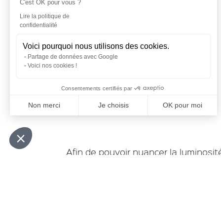
C'est OK pour vous ?
Lire la politique de
confidentialité
RÉALISATION
Voici pourquoi nous utilisons des cookies.
STORE
Partage de données avec Google
Voici nos cookies !
INTÉRIEUR
Consentements certifiés par
À MARSEILLE
Non merci
Je choisis
OK pour moi
Plateforme de Gestion du Consentement : Personnalisez vo
Axeptio consent
Notre plateforme vous permet d'adapter et de gérer vos param
Afin de pouvoir nuancer la luminosit
des stores intérieurs comme cette réa