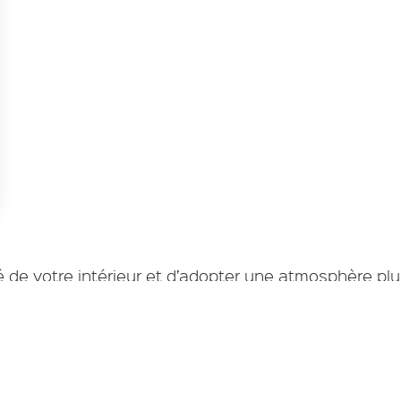
s Options
ètres de confidentialité, en garantissant la conformité avec le
é de votre intérieur et d’adopter une atmosphère plu
lisation de stores intérieurs sur Marseille.