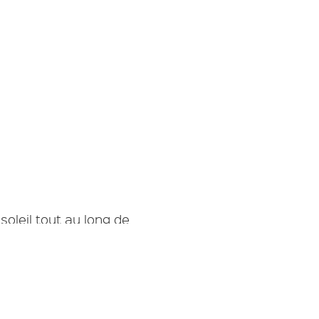
s réglementations. Personnalisez vos préférences pour contrôler
soleil tout au long de