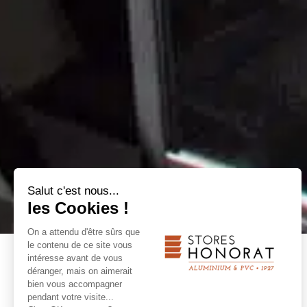
Salut c'est nous...
les Cookies !
On a attendu d'être sûrs que
le contenu de ce site vous
intéresse avant de vous
RETOUR
déranger, mais on aimerait
bien vous accompagner
pendant votre visite...