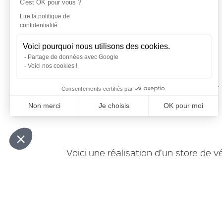
C'est OK pour vous ?
Lire la politique de
confidentialité
RÉALISATION
Voici pourquoi nous utilisons des cookies.
STORE
Partage de données avec Google
Voici nos cookies !
DE VÉRANDA
Consentements certifiés par
À MARIGNANE
Non merci
Je choisis
OK pour moi
Plateforme de Gestion du Consentement : Personnalisez vo
Axeptio consent
Notre plateforme vous permet d'adapter et de gérer vos param
Voici une réalisation d’un store de 
l’année !