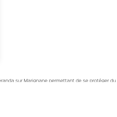
s Options
ètres de confidentialité, en garantissant la conformité avec le
véranda sur Marignane permettant de se protéger du 