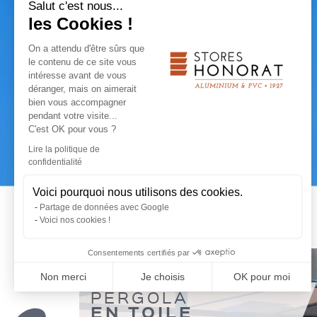
Salut c'est nous...
les Cookies !
On a attendu d'être sûrs que
le contenu de ce site vous
intéresse avant de vous
déranger, mais on aimerait
bien vous accompagner
pendant votre visite...
C'est OK pour vous ?
Lire la politique de
confidentialité
Voici pourquoi nous utilisons des cookies.
Partage de données avec Google
Voici nos cookies !
Consentements certifiés par
Non merci
Je choisis
OK pour moi
PERGOLA
Plateforme de Gestion du Consentement : Personnalisez vo
Axeptio consent
EN TOILE